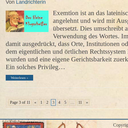
Von
Landrichterin
Exemtion ist an das lateini
angelehnt und wird mit Aus
übersetzt. Dies umschreibt 
Verwendung des Wortes. Im 
damit ausgedrückt, dass Orte, Institutionen o
dem eigentlichen und örtlichen Rechtssyste
wurden und eine eigene Gerichtsbarkeit zue
Ein solches Privileg…
Weiterlesen »
Page 3 of 11
«
1
2
3
4
5
…
11
»
Copyri