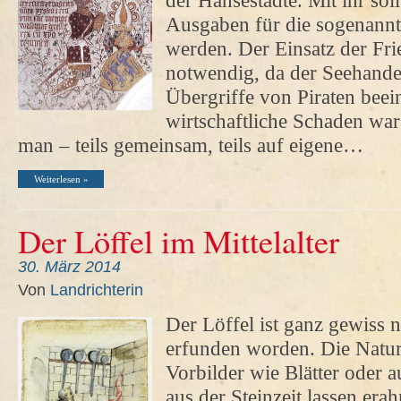
der Hansestädte. Mit ihr sol
Ausgaben für die sogenannt
werden. Der Einsatz der Fri
notwendig, da der Seehande
Übergriffe von Piraten beei
wirtschaftliche Schaden wa
man – teils gemeinsam, teils auf eigene…
Weiterlesen »
Der Löffel im Mittelalter
30. März 2014
Von
Landrichterin
Der Löffel ist ganz gewiss ni
erfunden worden. Die Natur 
Vorbilder wie Blätter oder
aus der Steinzeit lassen era