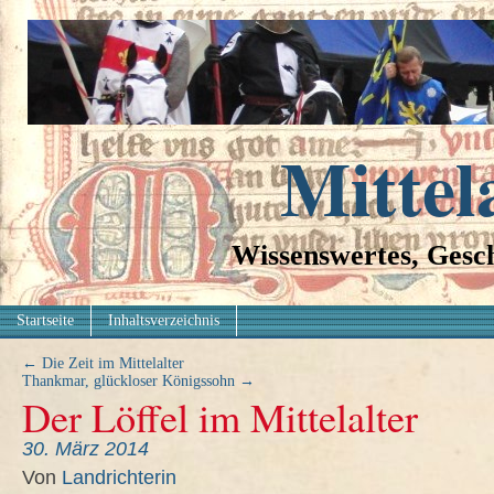
Mittel
Wissenswertes, Gesch
Startseite
Inhaltsverzeichnis
←
Die Zeit im Mittelalter
Thankmar, glückloser Königssohn
→
Der Löffel im Mittelalter
30. März 2014
Von
Landrichterin