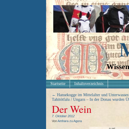
M
Wissen
Startseite
Inhaltsverzeichnis
←
Hansekogge im Mittelalter und Unterwassera
Tahitótfalu / Ungarn – In der Donau wurden Ü
Der Wein
7. Oktober 2012
Von
Amhara zu Agora