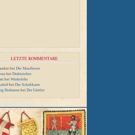
LETZTE KOMMENTARE
rankie bei
Die Maulbeere
nna
bei
Drahtzieher
ati bei
Winkelehe
udolf
bei
Die Schubkarre
örg Hofmann
bei
Der Gürtler