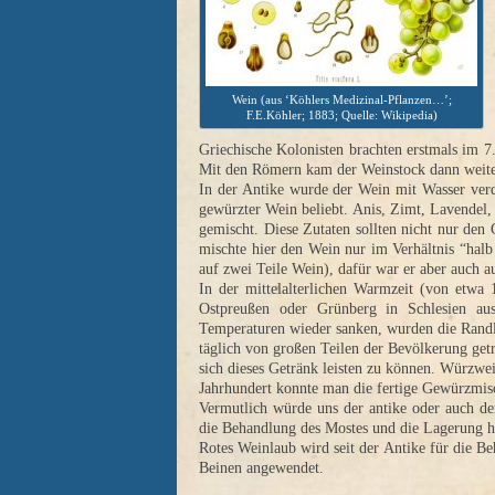
Wein (aus ‘Köhlers Medizinal-Pflanzen…’;
F.E.Köhler; 1883; Quelle: Wikipedia)
Griechische Kolonisten brachten erstmals im 7.
Mit den Römern kam der Weinstock dann weite
In der Antike wurde der Wein mit Wasser ver
gewürzter Wein beliebt. Anis, Zimt, Lavendel,
gemischt. Diese Zutaten sollten nicht nur de
mischte hier den Wein nur im Verhältnis “hal
auf zwei Teile Wein), dafür war er aber auch a
In der mittelalterlichen Warmzeit (von etwa
Ostpreußen oder Grünberg in Schlesien au
Temperaturen wieder sanken, wurden die Rand
täglich von großen Teilen der Bevölkerung g
sich dieses Getränk leisten zu können. Würzwei
Jahrhundert konnte man die fertige Gewürzmis
Vermutlich würde uns der antike oder auch der
die Behandlung des Mostes und die Lagerung ha
Rotes Weinlaub wird seit der Antike für die 
Beinen angewendet.