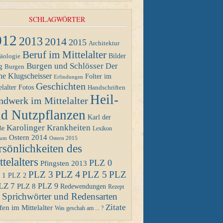
SCHLAGWÖRTER
012
2013
2014
2015
Architektur
Beruf im Mittelalter
Bilder
äologie
Burgen und Schlösser
Der
g
Burgen
ne Klugscheisser
Folter im
Erfindungen
Geschichten
Fotos
elalter
Handschriften
Heil-
ndwerk im Mittelalter
d Nutzpflanzen
Karl der
Karolinger
Krankheiten
ße
Lexikon
Ostern 2014
Ostern 2015
eum
rsönlichkeiten des
telalters
PLZ 0
Pfingsten 2013
PLZ 4
PLZ 3
PLZ 5
PLZ
 1
PLZ 2
LZ 7
PLZ 8
PLZ 9
Redewendungen
Rezept
Sprichwörter und Redensarten
Zitate
en im Mittelalter
Was geschah am ... ?