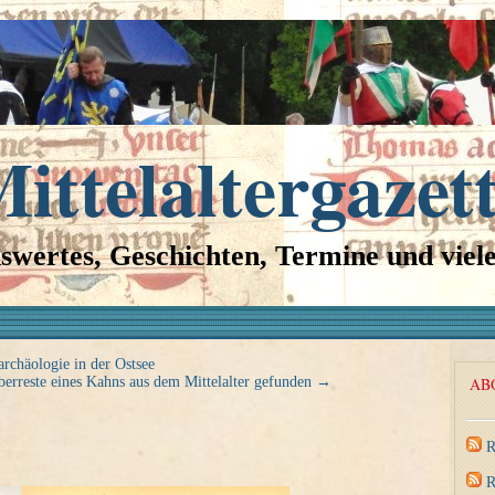
ittelaltergazet
swertes, Geschichten, Termine und viel
rchäologie in der Ostsee
berreste eines Kahns aus dem Mittelalter gefunden
→
AB
R
R