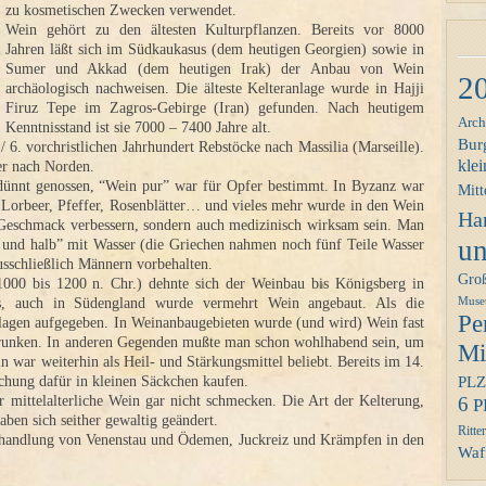
zu kosmetischen Zwecken verwendet.
Wein gehört zu den ältesten Kulturpflanzen. Bereits vor 8000
Jahren läßt sich im Südkaukasus (dem heutigen Georgien) sowie in
Sumer und Akkad (dem heutigen Irak) der Anbau von Wein
2
archäologisch nachweisen. Die älteste Kelteranlage wurde in Hajji
Firuz Tepe im Zagros-Gebirge (Iran) gefunden. Nach heutigem
Arch
Kenntnisstand ist sie 7000 – 7400 Jahre alt.
Bur
/ 6. vorchristlichen Jahrhundert Rebstöcke nach Massilia (Marseille).
klei
r nach Norden.
dünnt genossen, “Wein pur” war für Opfer bestimmt. In Byzanz war
Mitt
 Lorbeer, Pfeffer, Rosenblätter… und vieles mehr wurde in den Wein
Ha
n Geschmack verbessern, sondern auch medizinisch wirksam sein. Man
un
b und halb” mit Wasser (die Griechen nahmen noch fünf Teile Wasser
usschließlich Männern vorbehalten.
Gro
 1000 bis 1200 n. Chr.) dehnte sich der Weinbau bis Königsberg in
Mus
s, auch in Südengland wurde vermehrt Wein angebaut. Als die
Pe
lagen aufgegeben. In Weinanbaugebieten wurde (und wird) Wein fast
etrunken. In anderen Gegenden mußte man schon wohlhabend sein, um
Mit
n war weiterhin als Heil- und Stärkungsmittel beliebt. Bereits im 14.
PLZ
chung dafür in kleinen Säckchen kaufen.
6
 mittelalterliche Wein gar nicht schmecken. Die Art der Kelterung,
P
ben sich seither gewaltig geändert.
Ritter
Behandlung von Venenstau und Ödemen, Juckreiz und Krämpfen in den
Waff