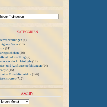
KATEGORIEN
uchvorstellungen
(6)
n eigener Sache
(13)
yrik
(61)
arktgeschehen
(26)
ttelalterdarstellung
(5)
eues aus der Archäologie
(12)
eise- und Ausflugsempfehlungen
(14)
ezepte
(15)
ermine Mittelaltermärkte
(376)
issenswertes
(712)
ARCHIV