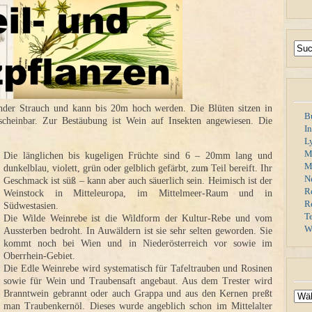
rnder Strauch und kann bis 20m hoch werden. Die Blüten sitzen in
B
scheinbar. Zur Bestäubung ist Wein auf Insekten angewiesen. Die
I
L
M
Die länglichen bis kugeligen Früchte sind 6 – 20mm lang und
Mi
dunkelblau, violett, grün oder gelblich gefärbt, zum Teil bereift. Ihr
N
Geschmack ist süß – kann aber auch säuerlich sein. Heimisch ist der
R
Weinstock in Mitteleuropa, im Mittelmeer-Raum und in
R
Südwestasien.
T
Die Wilde Weinrebe ist die Wildform der Kultur-Rebe und vom
W
Aussterben bedroht. In Auwäldern ist sie sehr selten geworden. Sie
kommt noch bei Wien und in Niederösterreich vor sowie im
Oberrhein-Gebiet.
Die Edle Weinrebe wird systematisch für Tafeltrauben und Rosinen
sowie für Wein und Traubensaft angebaut. Aus dem Trester wird
Branntwein gebrannt oder auch Grappa und aus den Kernen preßt
man Traubenkernöl. Dieses wurde angeblich schon im Mittelalter