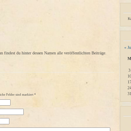
K
« Ju
findest du hinter dessen Namen alle veröffentlichten Beiträge.
3
1
1
2
3
iche Felder sind markiert
*