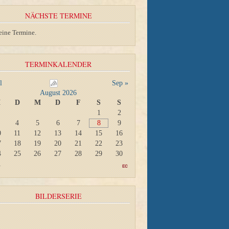
NÄCHSTE TERMINE
eine Termine.
TERMINKALENDER
l
Sep »
August 2026
M
D
M
D
F
S
S
1
2
4
5
6
7
8
9
0
11
12
13
14
15
16
7
18
19
20
21
22
23
4
25
26
27
28
29
30
1
BILDERSERIE