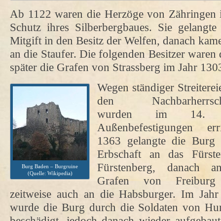
Ab 1122 waren die Herzöge von Zähringen 
Schutz ihres Silberbergbaues. Sie gelangt
Mitgift in den Besitz der Welfen, danach kam
an die Staufer. Die folgenden Besitzer waren
später die Grafen von Strassberg im Jahr 130
Wegen ständiger Streiterei
den Nachbarherrsch
wurden im 14. 
Außenbefestigungen erri
1363 gelangte die Burg 
Erbschaft an das Fürste
Fürstenberg, danach a
Burg Baden – Burgruine
(Quelle: Wikipedia)
Grafen von Freibur
zeitweise auch an die Habsburger. Im Jah
wurde die Burg durch die Soldaten von H
beschädigt, jedoch danach wieder aufgeba