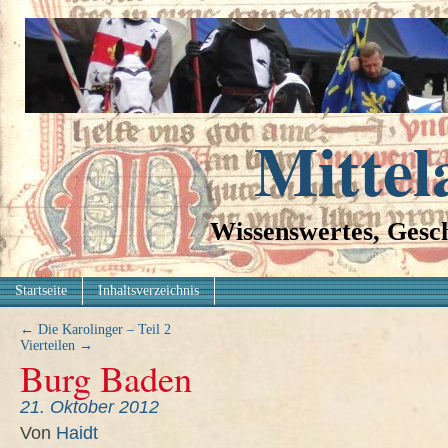
Mittel
Wissenswertes, Gesch
Startseite
Inhaltsverzeichnis
←
Die Karolinger – Teil 2
Vierteilen
→
Burg Baden
21. Oktober 2012
Von
Haidt