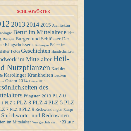
SCHLAGWÖRTER
012
2013
2014
2015
Architektur
Beruf im Mittelalter
Bilder
äologie
Burgen und Schlösser
Der
g
Burgen
ne Klugscheisser
Folter im
Erfindungen
Geschichten
Fotos
elalter
Handschriften
Heil-
ndwerk im Mittelalter
d Nutzpflanzen
Karl der
Karolinger
Krankheiten
ße
Lexikon
Ostern 2014
Ostern 2015
eum
rsönlichkeiten des
telalters
PLZ 0
Pfingsten 2013
PLZ 4
PLZ 3
PLZ 5
PLZ
 1
PLZ 2
LZ 7
PLZ 8
PLZ 9
Redewendungen
Rezept
Sprichwörter und Redensarten
Zitate
en im Mittelalter
Was geschah am ... ?