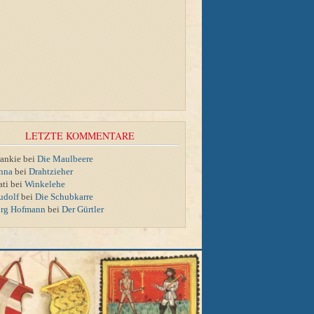
LETZTE KOMMENTARE
rankie bei
Die Maulbeere
nna
bei
Drahtzieher
ati bei
Winkelehe
udolf
bei
Die Schubkarre
örg Hofmann
bei
Der Gürtler