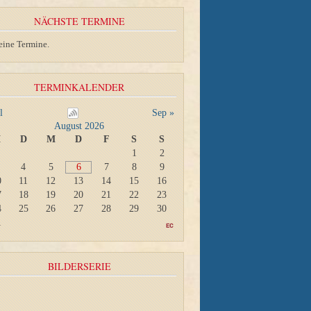
NÄCHSTE TERMINE
eine Termine.
TERMINKALENDER
l
Sep »
August 2026
M
D
M
D
F
S
S
1
2
4
5
6
7
8
9
0
11
12
13
14
15
16
7
18
19
20
21
22
23
4
25
26
27
28
29
30
1
BILDERSERIE