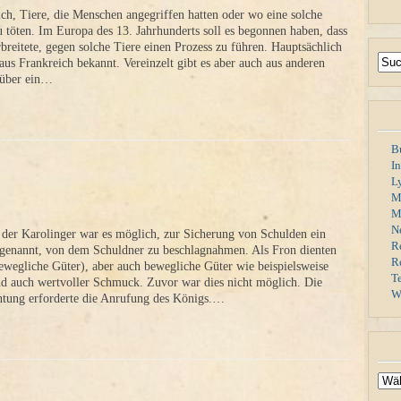
ich, Tiere, die Menschen angegriffen hatten oder wo eine solche
u töten. Im Europa des 13. Jahrhunderts soll es begonnen haben, dass
rbreitete, gegen solche Tiere einen Prozess zu führen. Hauptsächlich
aus Frankreich bekannt. Vereinzelt gibt es aber auch aus anderen
 über ein…
B
I
L
M
Mi
N
t der Karolinger war es möglich, zur Sicherung von Schulden ein
R
 genannt, von dem Schuldner zu beschlagnahmen. Als Fron dienten
R
wegliche Güter), aber auch bewegliche Güter wie beispielsweise
T
d auch wertvoller Schmuck. Zuvor war dies nicht möglich. Die
W
htung erforderte die Anrufung des Königs.…