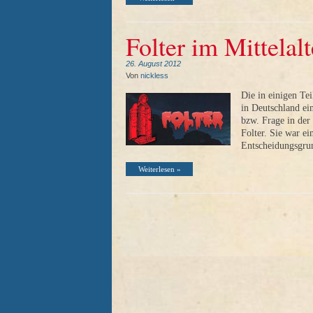
Folter im Mittelalt
26. August 2012
Von
nickless
Die in einigen Tei
in Deutschland ein
bzw. Frage in der
Folter. Sie war e
Entscheidungsgrun
Weiterlesen »