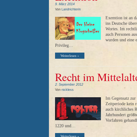
9. März 2014
Von
Landrichterin
Exemtion ist an d
ins Deutsche über
Wortes. Im rechtl
auch Personen au
wurden und eine e
Privileg…
Weiterlesen »
Recht im Mittelalt
2. September 2012
Von
nickless
Im Gegensatz zur 
Zeitperiode kein 
auch kirchliches 
Jahrhundert größt
Vorfahren gehand
1220 und…
Weiterlesen »