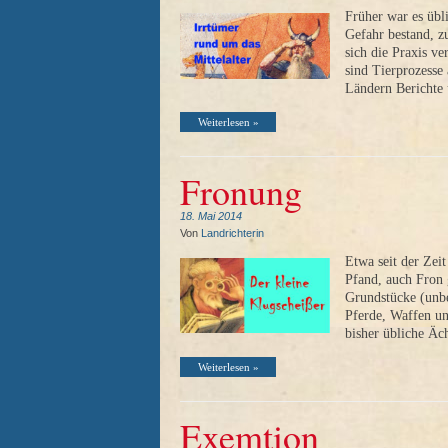
Früher war es übl
Gefahr bestand, z
sich die Praxis ve
sind Tierprozesse 
Ländern Berichte
Weiterlesen »
Fronung
18. Mai 2014
Von
Landrichterin
Etwa seit der Zei
Pfand, auch Fron
Grundstücke (unbe
Pferde, Waffen un
bisher übliche Äc
Weiterlesen »
Exemtion