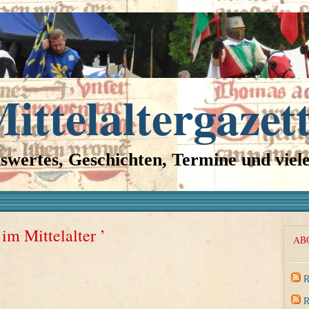
ittelaltergazet
swertes, Geschichten, Termine und viel
im Mittelalter ’
AB
R
R