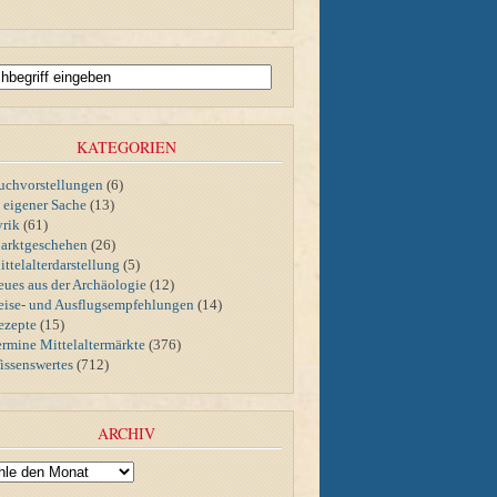
KATEGORIEN
uchvorstellungen
(6)
n eigener Sache
(13)
yrik
(61)
arktgeschehen
(26)
ttelalterdarstellung
(5)
eues aus der Archäologie
(12)
eise- und Ausflugsempfehlungen
(14)
ezepte
(15)
ermine Mittelaltermärkte
(376)
issenswertes
(712)
ARCHIV