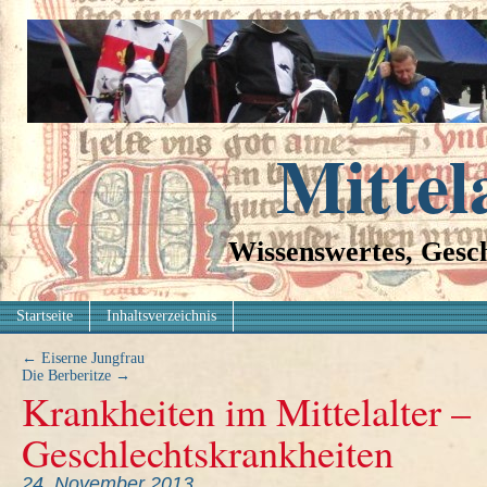
Mittel
Wissenswertes, Gesch
Startseite
Inhaltsverzeichnis
←
Eiserne Jungfrau
Die Berberitze
→
Krankheiten im Mittelalter –
Geschlechtskrankheiten
24. November 2013