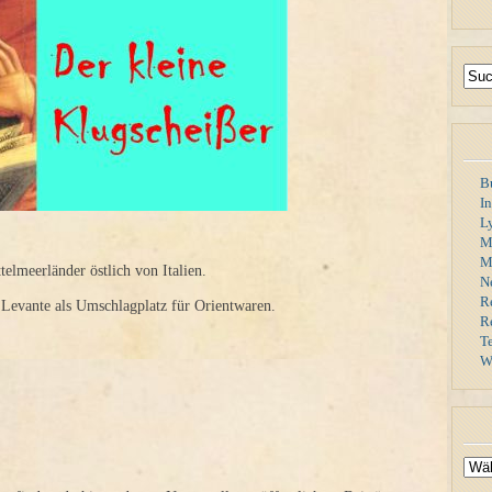
B
I
L
M
Mi
ttelmeerländer östlich von Italien.
N
R
e Levante als Umschlagplatz für Orientwaren.
R
T
W