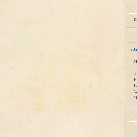
K
« Ju
3
1
1
2
3