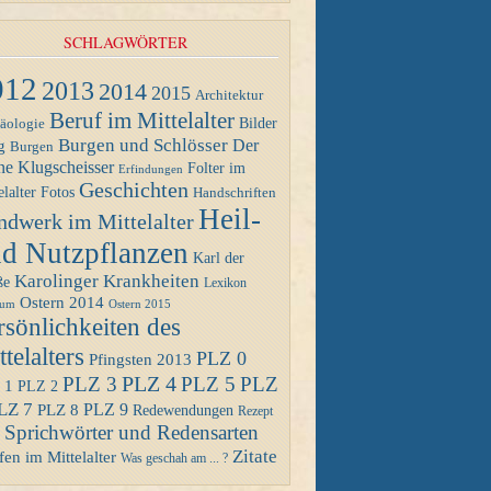
SCHLAGWÖRTER
012
2013
2014
2015
Architektur
Beruf im Mittelalter
Bilder
äologie
Burgen und Schlösser
Der
g
Burgen
ne Klugscheisser
Folter im
Erfindungen
Geschichten
Fotos
elalter
Handschriften
Heil-
ndwerk im Mittelalter
d Nutzpflanzen
Karl der
Karolinger
Krankheiten
ße
Lexikon
Ostern 2014
Ostern 2015
eum
rsönlichkeiten des
telalters
PLZ 0
Pfingsten 2013
PLZ 4
PLZ 3
PLZ 5
PLZ
 1
PLZ 2
LZ 7
PLZ 8
PLZ 9
Redewendungen
Rezept
Sprichwörter und Redensarten
Zitate
en im Mittelalter
Was geschah am ... ?