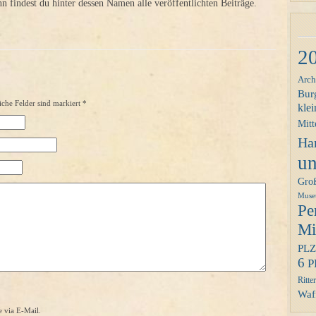
findest du hinter dessen Namen alle veröffentlichten Beiträge.
2
Arch
Bur
iche Felder sind markiert
*
klei
Mitt
Ha
un
Gro
Mus
Pe
Mit
PLZ
6
P
Ritter
Waff
 via E-Mail.