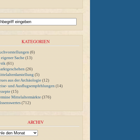
KATEGORIEN
uchvorstellungen
(6)
n eigener Sache
(13)
yrik
(61)
arktgeschehen
(26)
ttelalterdarstellung
(5)
eues aus der Archäologie
(12)
eise- und Ausflugsempfehlungen
(14)
ezepte
(15)
ermine Mittelaltermärkte
(376)
issenswertes
(712)
ARCHIV