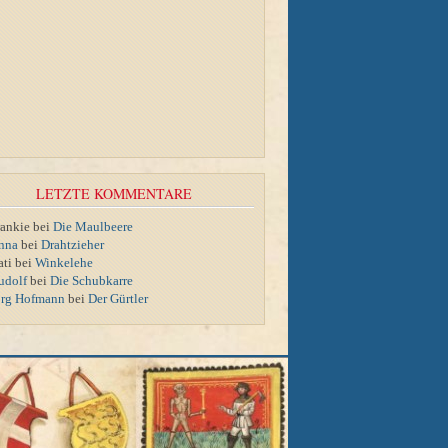
LETZTE KOMMENTARE
rankie bei
Die Maulbeere
nna
bei
Drahtzieher
ati bei
Winkelehe
udolf
bei
Die Schubkarre
örg Hofmann
bei
Der Gürtler