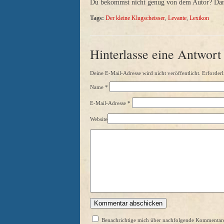
Du bekommst nicht genug von dem Autor? Dann 
Tags:
Der kleine Klugscheisser
,
Levante
,
Lexikon
Hinterlasse eine Antwort
Deine E-Mail-Adresse wird nicht veröffentlicht. Erforderl
Name
*
E-Mail-Adresse
*
Website
Benachrichtige mich über nachfolgende Kommentare