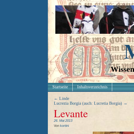
M
Wissen
Startseite
Inhaltsverzeichnis
←
Linde
Lucrezia Borgia (auch: Lucretia Borgia)
→
Levante
26. Mai 2013
Von
kortini