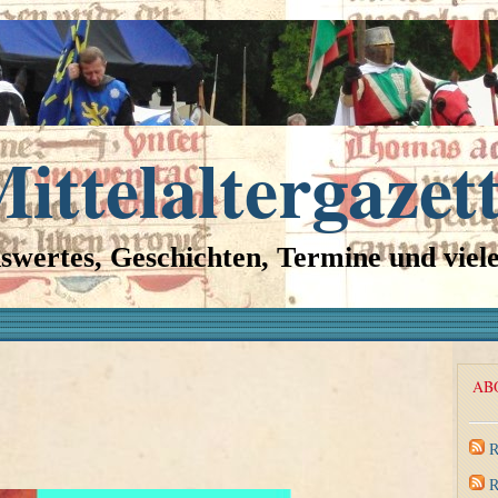
ittelaltergazet
swertes, Geschichten, Termine und viel
AB
R
R