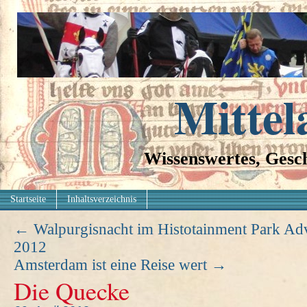
Mittel
Wissenswertes, Gesch
Startseite
Inhaltsverzeichnis
←
Walpurgisnacht im Histotainment Park Ad
2012
Amsterdam ist eine Reise wert
→
Die Quecke