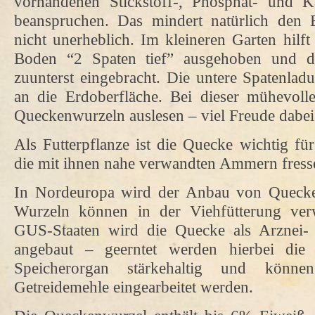
vorhandenen Stickstoff-, Phosphat- und K
beanspruchen. Das mindert natürlich den 
nicht unerheblich. Im kleineren Garten hilft
Boden “2 Spaten tief” ausgehoben und d
zuunterst eingebracht. Die untere Spatenla
an die Erdoberfläche. Bei dieser mühevol
Queckenwurzeln auslesen – viel Freude dabei
Als Futterpflanze ist die Quecke wichtig fü
die mit ihnen nahe verwandten Ammern fress
In Nordeuropa wird der Anbau von Quecke
Wurzeln können in der Viehfütterung ve
GUS-Staaten wird die Quecke als Arznei-
angebaut – geerntet werden hierbei die
Speicherorgan stärkehaltig und können
Getreidemehle eingearbeitet werden.