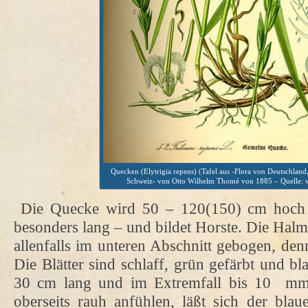
Quecken (Elytrigia repens) (Tafel aus -Flora von Deutschland
Schweiz- von Otto Wilhelm Thomé von 1885 – Quelle:
Die Quecke wird 50 – 120(150) cm hoch –
besonders lang – und bildet Horste. Die Halm
allenfalls im unteren Abschnitt gebogen, den
Die Blätter sind schlaff, grün gefärbt und bla
30 cm lang und im Extremfall bis 10 mm 
oberseits rauh anfühlen, läßt sich der bla