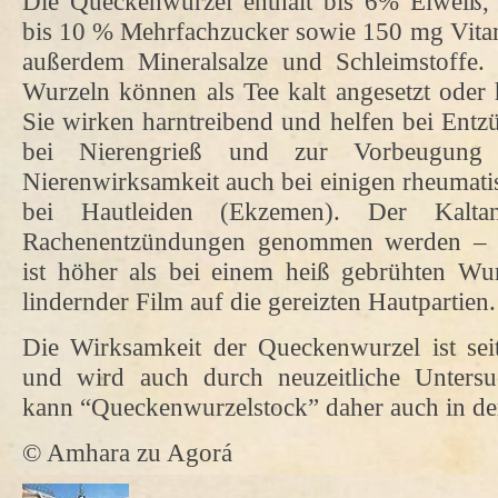
Die Queckenwurzel enthält bis 6% Eiweiß,
bis 10 % Mehrfachzucker sowie 150 mg Vita
außerdem Mineralsalze und Schleimstoffe. 
Wurzeln können als Tee kalt angesetzt oder
Sie wirken harntreibend und helfen bei Ent
bei Nierengrieß und zur Vorbeugung
Nierenwirksamkeit auch bei einigen rheumat
bei Hautleiden (Ekzemen). Der Kalta
Rachenentzündungen genommen werden – se
ist höher als bei einem heiß gebrühten Wur
lindernder Film auf die gereizten Hautpartien.
Die Wirksamkeit der Queckenwurzel ist sei
und wird auch durch neuzeitliche Untersu
kann “Queckenwurzelstock” daher auch in de
© Amhara zu Agorá