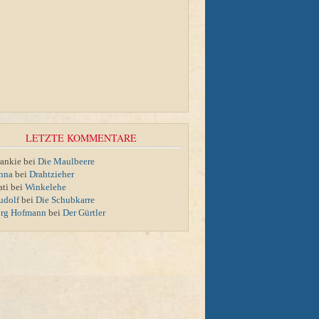
LETZTE KOMMENTARE
rankie bei
Die Maulbeere
nna
bei
Drahtzieher
ati bei
Winkelehe
udolf
bei
Die Schubkarre
örg Hofmann
bei
Der Gürtler