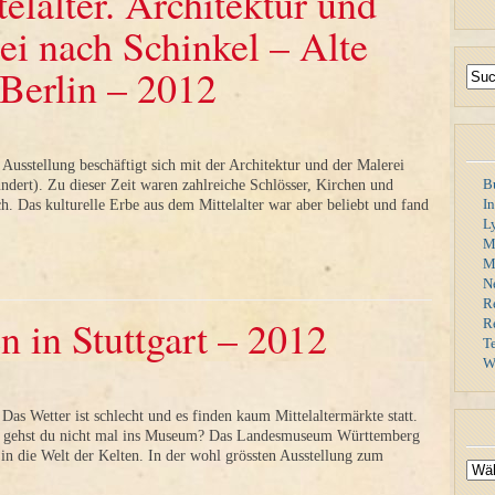
lalter. Architektur und
ei nach Schinkel – Alte
 Berlin – 2012
 Ausstellung beschäftigt sich mit der Architektur und der Malerei
B
undert). Zu dieser Zeit waren zahlreiche Schlösser, Kirchen und
I
h. Das kulturelle Erbe aus dem Mittelalter war aber beliebt und fand
L
M
Mi
N
R
n in Stuttgart – 2012
R
T
W
Das Wetter ist schlecht und es finden kaum Mittelaltermärkte statt.
m gehst du nicht mal ins Museum? Das Landesmuseum Württemberg
in die Welt der Kelten. In der wohl grössten Ausstellung zum