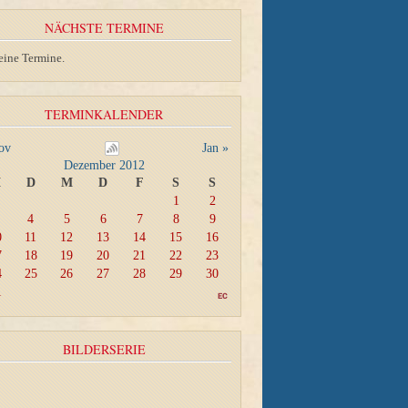
NÄCHSTE TERMINE
eine Termine.
TERMINKALENDER
ov
Jan »
Dezember 2012
M
D
M
D
F
S
S
1
2
4
5
6
7
8
9
0
11
12
13
14
15
16
7
18
19
20
21
22
23
4
25
26
27
28
29
30
1
BILDERSERIE