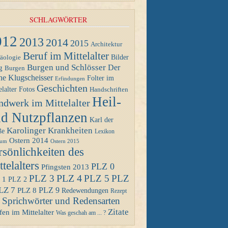
SCHLAGWÖRTER
012
2013
2014
2015
Architektur
Beruf im Mittelalter
Bilder
äologie
Burgen und Schlösser
Der
g
Burgen
ne Klugscheisser
Folter im
Erfindungen
Geschichten
Fotos
elalter
Handschriften
Heil-
ndwerk im Mittelalter
d Nutzpflanzen
Karl der
Karolinger
Krankheiten
ße
Lexikon
Ostern 2014
Ostern 2015
eum
rsönlichkeiten des
telalters
PLZ 0
Pfingsten 2013
PLZ 4
PLZ 3
PLZ 5
PLZ
 1
PLZ 2
LZ 7
PLZ 8
PLZ 9
Redewendungen
Rezept
Sprichwörter und Redensarten
Zitate
en im Mittelalter
Was geschah am ... ?