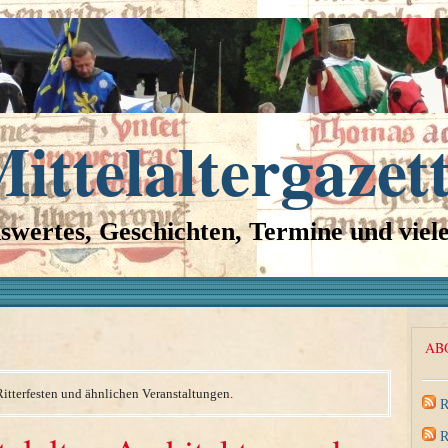
ittelaltergazet
swertes, Geschichten, Termine und viel
AB
Ritterfesten und ähnlichen Veranstaltungen.
R
R