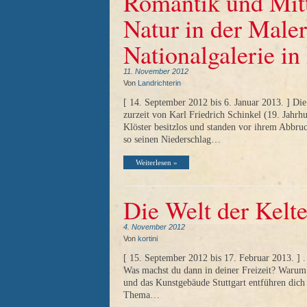
Romantik und Mitte
Natur in der Maler
Nationalgalerie in
11. November 2012
Von
Landrichterin
[ 14. September 2012 bis 6. Januar 2013. ] Die
zurzeit von Karl Friedrich Schinkel (19. Jahrh
Klöster besitzlos und standen vor ihrem Abbruc
so seinen Niederschlag…
Weiterlesen »
Die Welt der Kelte
4. November 2012
Von
kortini
[ 15. September 2012 bis 17. Februar 2013. ] . 
Was machst du dann in deiner Freizeit? Waru
und das Kunstgebäude Stuttgart entführen dich 
Thema…