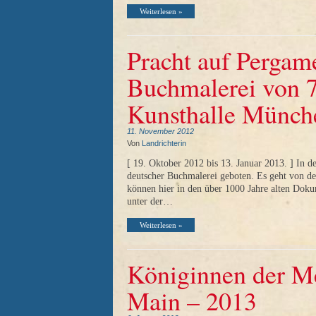
Weiterlesen »
Pracht auf Pergam
Buchmalerei von 7
Kunsthalle Münch
11. November 2012
Von
Landrichterin
[ 19. Oktober 2012 bis 13. Januar 2013. ] In de
deutscher Buchmalerei geboten. Es geht von de
können hier in den über 1000 Jahre alten Dokum
unter der…
Weiterlesen »
Königinnen der Me
Main – 2013