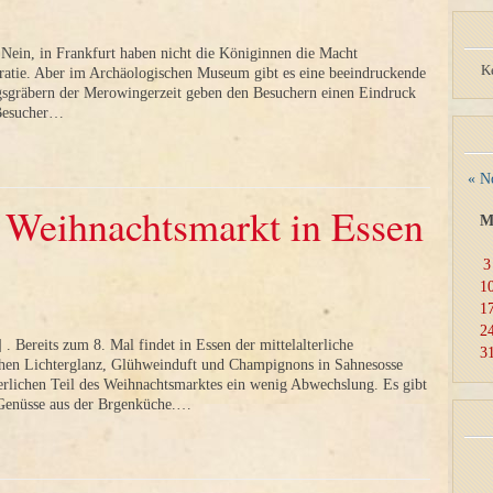
 Nein, in Frankfurt haben nicht die Königinnen die Macht
K
atie. Aber im Archäologischen Museum gibt es eine beeindruckende
gsgräbern der Merowingerzeit geben den Besuchern einen Eindruck
 Besucher…
« N
er Weihnachtsmarkt in Essen
3
1
1
2
 Bereits zum 8. Mal findet in Essen der mittelalterliche
3
chen Lichterglanz, Glühweinduft und Champignons in Sahnesosse
terlichen Teil des Weihnachtsmarktes ein wenig Abwechslung. Es gibt
e Genüsse aus der Brgenküche.…