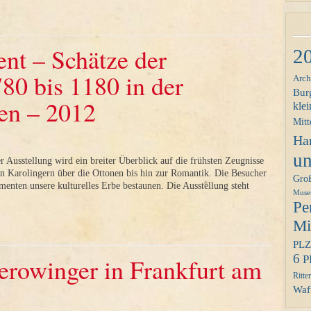
ent – Schätze der
2
80 bis 1180 in der
Arch
Bur
en – 2012
klei
Mitt
Ha
un
r Ausstellung wird ein breiter Überblick auf die frühsten Zeugnisse
n Karolingern über die Ottonen bis hin zur Romantik. Die Besucher
Gro
enten unsere kulturelles Erbe bestaunen. Die Ausstellung steht
Mus
Pe
Mit
PLZ
6
P
rowinger in Frankfurt am
Ritter
Waff