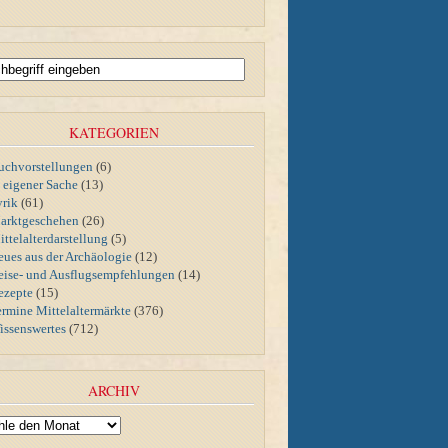
KATEGORIEN
uchvorstellungen
(6)
n eigener Sache
(13)
yrik
(61)
arktgeschehen
(26)
ttelalterdarstellung
(5)
eues aus der Archäologie
(12)
eise- und Ausflugsempfehlungen
(14)
ezepte
(15)
ermine Mittelaltermärkte
(376)
issenswertes
(712)
ARCHIV