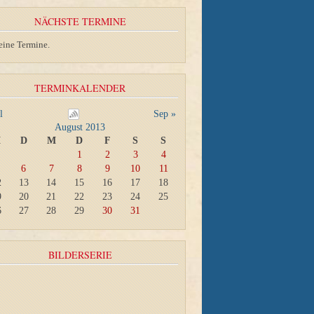
NÄCHSTE TERMINE
eine Termine.
TERMINKALENDER
l
Sep »
August 2013
M
D
M
D
F
S
S
1
2
3
4
6
7
8
9
10
11
2
13
14
15
16
17
18
9
20
21
22
23
24
25
6
27
28
29
30
31
BILDERSERIE