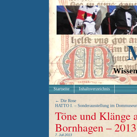
M
Wissen
Startseite
Inhaltsverzeichnis
←
Die Rose
HATTO I. – Sonderausstellung im Dommuseu
Töne und Klänge a
Bornhagen – 2013
7. Juli 2013