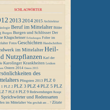
SCHLAGWÖRTER
012
2013
2014
2015
Architektur
Beruf im Mittelalter
Bilder
äologie
Burgen und Schlösser
Der
g
Burgen
ne Klugscheisser
Folter im
Erfindungen
Geschichten
Fotos
elalter
Handschriften
Heil-
ndwerk im Mittelalter
d Nutzpflanzen
Karl der
Karolinger
Krankheiten
ße
Lexikon
Ostern 2014
Ostern 2015
eum
rsönlichkeiten des
telalters
PLZ 0
Pfingsten 2013
PLZ 4
PLZ 3
PLZ 5
PLZ
 1
PLZ 2
LZ 7
PLZ 8
PLZ 9
Redewendungen
Rezept
Sprichwörter und Redensarten
Zitate
en im Mittelalter
Was geschah am ... ?