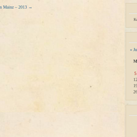
m Mainz – 2013
→
K
« Ju
5
1
1
2