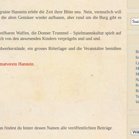
ruine Hanstein erlebt die Zeit ihrer Blüte neu. Nein, vermutlich will
 die alten Gemäuer wieder aufbauen, aber rund um die Burg gibt es
reifbaren Waffen, die Donner Trummel – Spielmannskultur spielt auf
sich von den anwesenden Kindern verprügeln und und und.
dwerkerstände, ein grosses Ritterlager und die Veranstalter bemühen
B
I
L
matverein Hanstein
.
M
Mi
N
R
R
T
W
findest du hinter dessen Namen alle veröffentlichten Beiträge.