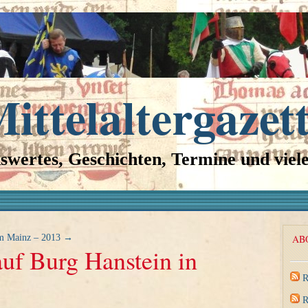
ittelaltergazet
swertes, Geschichten, Termine und viel
m Mainz – 2013
→
AB
uf Burg Hanstein in
R
R