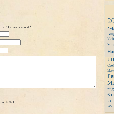
2
iche Felder sind markiert
*
Arch
Bur
klei
Mitt
Ha
un
Gro
Mus
Pe
Mit
PLZ
6
P
Ritter
 via E-Mail.
Waff