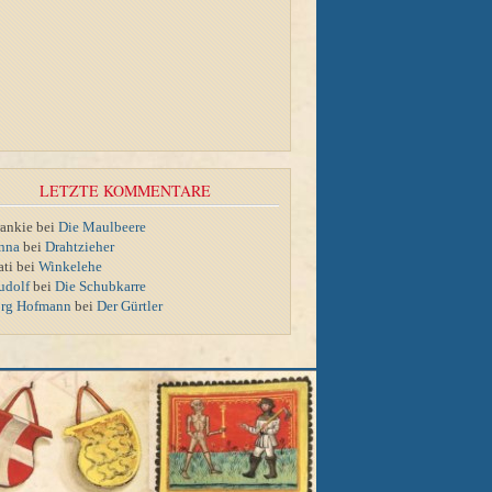
LETZTE KOMMENTARE
rankie bei
Die Maulbeere
nna
bei
Drahtzieher
ati bei
Winkelehe
udolf
bei
Die Schubkarre
örg Hofmann
bei
Der Gürtler