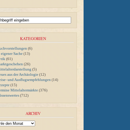
KATEGORIEN
uchvorstellungen
(6)
n eigener Sache
(13)
yrik
(61)
arktgeschehen
(26)
ttelalterdarstellung
(5)
eues aus der Archäologie
(12)
eise- und Ausflugsempfehlungen
(14)
ezepte
(15)
ermine Mittelaltermärkte
(376)
issenswertes
(712)
ARCHIV