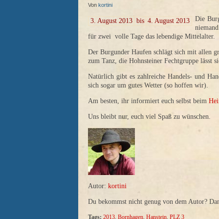
Von
kortini
Die Burg
3. August 2013
bis
4. August 2013
niemand
für zwei volle Tage das lebendige Mittelalter.
Der Burgunder Haufen schlägt sich mit allen g
zum Tanz, die Hohnsteiner Fechtgruppe lässt 
Natürlich gibt es zahlreiche Handels- und Han
sich sogar um gutes Wetter (so hoffen wir).
Am besten, ihr informiert euch selbst beim
Hei
Uns bleibt nur, euch viel Spaß zu wünschen.
Autor:
kortini
Du bekommst nicht genug von dem Autor? Dann 
Tags:
2013
,
Bornhagen
,
Hanstein
,
PLZ 3