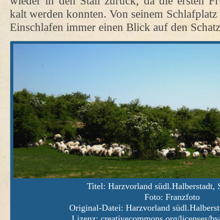
wieder in den Stall zurück, da die ersten F
kalt werden konnten. Von seinem Schlafplatz
Einschlafen immer einen Blick auf den Schat
Titel: Harzvorland südl.Halberstadt,
Foto: Franzfoto
Original-Datei:
Harzvorland südl.Halberst
Lizenz:
creativecommons.org/licenses/by