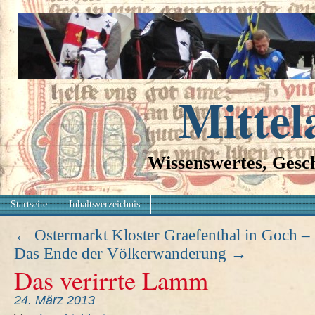
Mittel
Wissenswertes, Gesch
Startseite
Inhaltsverzeichnis
←
Ostermarkt Kloster Graefenthal in Goch –
Das Ende der Völkerwanderung
→
Das verirrte Lamm
24. März 2013