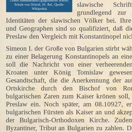
Codex Assemanianus (glagolitische Schrift;
slawische Schr
Schule von Ochrid; 10. Jhd.; Quelle:
Wikipedia)
grundlegend zur E
Identitäten der slawischen Völker bei. Ihr
und Geographen sind so qualifiziert, daß di
Preslaw den Vergleich mit Konstantinopel nic
Simeon I. der Große von Bulgarien stirbt wä
zu einer Belagerung Konstantinopels an ein
soll die Nachricht von einer verheerende
Kroaten unter König Tomislaw gewesen 
Gesandtschaft, die die Anerkennung der au
Ortskirche durch den Bischof von Ro
bulgarischen Zaren zum Kaiser krönen soll, 
Preslaw ein. Noch später, am 08.10927, e
bulgarischen Fürsten als Kaiser an und akzep
der Bulgarisch-Orthodoxen Kirche. Zudem
Byzantiner, Tribut an Bulgarien zu zahlen. D