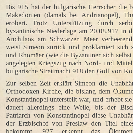
Bis 915 hat der bulgarische Herrscher die 
Makedonien (damals bei Andrianopel), Th
erobert. Trotz Unterstützung durch serb
byzantinische Niederlage am 20.08.917 in de
Anchilaos am Schwarzen Meer verheerend
weist Simeon zurück und proklamiert sich
und Rhomäer (wie die Byzantiner sich selbst
angelegten Kriegszug nach Nord- und Mittelg
bulgarische Streitmacht 918 den Golf von Kor
Zur selben Zeit erklärt Simeon die Unabhän
Orthodoxen Kirche, die bislang dem Ökume
Konstantinopel unterstellt war, und erhebt sie
dauert allerdings eine Weile, bis der B
Patriarch von Konstantinopel diese Unabhä
der Erzbischof von Preslaw den Titel eines
bekommt. 927 erkennt das Ökumenis