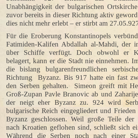
Unabhängigkeit der bulgarischen Ortskirch
zuvor bereits in dieser Richtung aktiv gewor
dies nicht mehr erlebt – er stirbt am 27.05.92
Für die Eroberung Konstantinopels verbün
Fatimiden-Kalifen Abdallah al-Mahdi, der i
über Schiffe verfügt. Doch obwohl er K
belagert, kann er die Stadt nie einnehmen. I
die bislang bulgarenfreundlichen serbisc
Richtung Byzanz. Bis 917 hatte ein fast zw
den Serben gehalten. Simeon greift mit Hee
Groß-Zupan Pavle Branovic ab und Zaharije 
der neigt eher Byzanz zu. 924 wird Serb
bulgarische Reich eingegliedert und Friede
Byzanz geschlossen. Weil große Teile der
nach Kroatien geflohen sind, schließt sich e
Während die Serben noch nach einer Sta