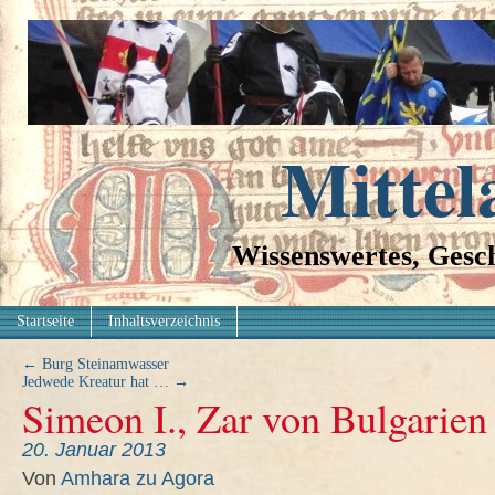
Mittel
Wissenswertes, Gesch
Startseite
Inhaltsverzeichnis
←
Burg Steinamwasser
Jedwede Kreatur hat …
→
Simeon I., Zar von Bulgarien –
20. Januar 2013
Von
Amhara zu Agora