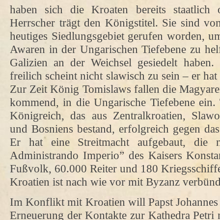
haben sich die Kroaten bereits staatlich o
Herrscher trägt den Königstitel. Sie sind vo
heutiges Siedlungsgebiet gerufen worden, 
Awaren in der Ungarischen Tiefebene zu helf
Galizien an der Weichsel gesiedelt haben
freilich scheint nicht slawisch zu sein – er h
Zur Zeit König Tomislaws fallen die Magyare
kommend, in die Ungarische Tiefebene ein. 
Königreich, das aus Zentralkroatien, Slawo
und Bosniens bestand, erfolgreich gegen das 
Er hat eine Streitmacht aufgebaut, di
Administrando Imperio” des Kaisers Konst
Fußvolk, 60.000 Reiter und 180 Kriegsschiff
Kroatien ist nach wie vor mit Byzanz verbü
Im Konflikt mit Kroatien will Papst Johannes
Erneuerung der Kontakte zur Kathedra Petri n