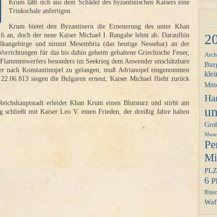
Krum läßt sich aus dem Schädel des byzantinischen Kaisers eine
Trinkschale anfertigen.
Krum bietet den Byzantinern die Erneuerung des unter Khan
2
16 an, doch der neue Kaiser Michael I. Rangabe lehnt ab. Daraufhin
Balkangebirge und nimmt Mesembria (das heutige Nessebar) an der
orrichtungen für das bis dahin geheim gehaltene Griechische Feuer,
Arch
en Flammenwerfers besonders im Seekrieg dem Anwender unschätzbare
Bur
ter nach Konstantinopel zu gelangen, muß Adrianopel eingenommen
klei
2.06.813 siegen die Bulgaren erneut, Kaiser Michael flieht zurück
Mitt
Ha
ichshauptstadt erleidet Khan Krum einen Blutsturz und stirbt am
un
schließt mit Kaiser Leo V. einen Frieden, der dreißig Jahre halten
Gro
Mus
Pe
Mit
PLZ
6
P
Ritter
Waff