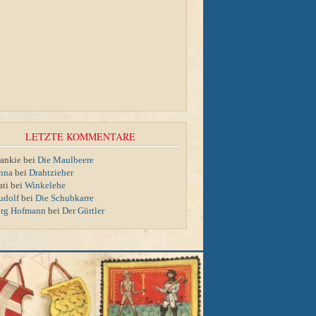
LETZTE KOMMENTARE
rankie bei
Die Maulbeere
nna
bei
Drahtzieher
ati bei
Winkelehe
udolf
bei
Die Schubkarre
örg Hofmann
bei
Der Gürtler