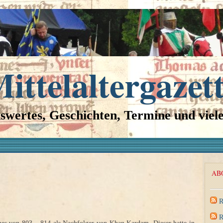
ittelaltergazet
swertes, Geschichten, Termine und viel
AB
R
R