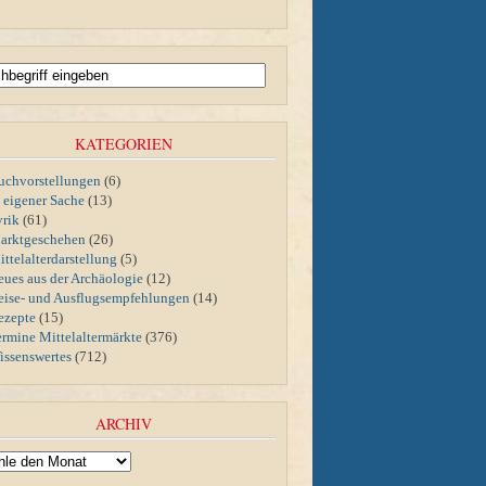
KATEGORIEN
uchvorstellungen
(6)
n eigener Sache
(13)
yrik
(61)
arktgeschehen
(26)
ttelalterdarstellung
(5)
eues aus der Archäologie
(12)
eise- und Ausflugsempfehlungen
(14)
ezepte
(15)
ermine Mittelaltermärkte
(376)
issenswertes
(712)
ARCHIV