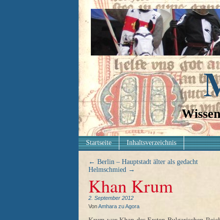
M
Wissen
Startseite
Inhaltsverzeichnis
←
Berlin – Hauptstadt älter als gedacht
Helmschmied
→
Khan Krum
2. September 2012
Von
Amhara zu Agora