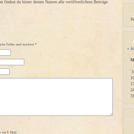
findest du hinter dessen Namen alle veröffentlichten Beiträge.
K
iche Felder sind markiert
*
« Ju
3
1
1
2
3
 via E-Mail.