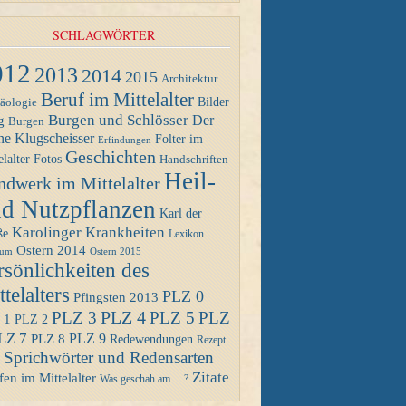
SCHLAGWÖRTER
012
2013
2014
2015
Architektur
Beruf im Mittelalter
Bilder
äologie
Burgen und Schlösser
Der
g
Burgen
ne Klugscheisser
Folter im
Erfindungen
Geschichten
Fotos
elalter
Handschriften
Heil-
ndwerk im Mittelalter
d Nutzpflanzen
Karl der
Karolinger
Krankheiten
ße
Lexikon
Ostern 2014
Ostern 2015
eum
rsönlichkeiten des
telalters
PLZ 0
Pfingsten 2013
PLZ 4
PLZ 3
PLZ 5
PLZ
 1
PLZ 2
LZ 7
PLZ 8
PLZ 9
Redewendungen
Rezept
Sprichwörter und Redensarten
Zitate
en im Mittelalter
Was geschah am ... ?