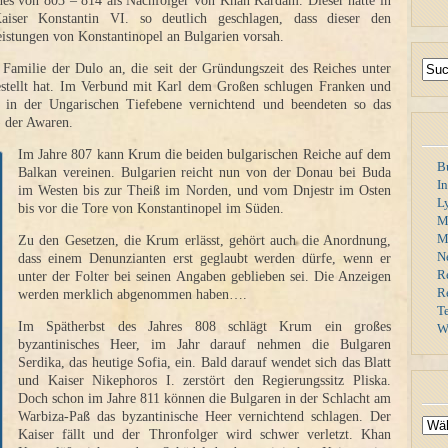
es von 803 – 814 als Nachfolger von Khan Kardam. Dieser hatte in
aiser Konstantin VI. so deutlich geschlagen, dass dieser den
eistungen von Konstantinopel an Bulgarien vorsah.
Familie der Dulo an, die seit der Gründungszeit des Reiches unter
stellt hat. Im Verbund mit Karl dem Großen schlugen Franken und
in der Ungarischen Tiefebene vernichtend und beendeten so das
) der Awaren.
Im Jahre 807 kann Krum die beiden bulgarischen Reiche auf dem
B
Balkan vereinen. Bulgarien reicht nun von der Donau bei Buda
I
im Westen bis zur Theiß im Norden, und vom Dnjestr im Osten
L
bis vor die Tore von Konstantinopel im Süden.
M
Mi
Zu den Gesetzen, die Krum erlässt, gehört auch die Anordnung,
N
dass einem Denunzianten erst geglaubt werden dürfe, wenn er
R
unter der Folter bei seinen Angaben geblieben sei. Die Anzeigen
R
werden merklich abgenommen haben….
T
Im Spätherbst des Jahres 808 schlägt Krum ein großes
W
byzantinisches Heer, im Jahr darauf nehmen die Bulgaren
Serdika, das heutige Sofia, ein. Bald darauf wendet sich das Blatt
und Kaiser Nikephoros I. zerstört den Regierungssitz Pliska.
Doch schon im Jahre 811 können die Bulgaren in der Schlacht am
Warbiza-Paß das byzantinische Heer vernichtend schlagen. Der
Kaiser fällt und der Thronfolger wird schwer verletzt. Khan