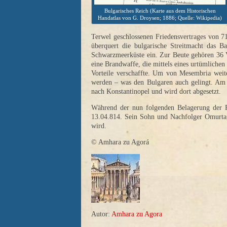
Bulgarisches Reich (Karte aus dem Historischen
Handatlas von G. Droysen; 1886; Quelle: Wikipedia)
Terwel geschlossenen Friedensvertrages von 7
überquert die bulgarische Streitmacht das 
Schwarzmeerküste ein. Zur Beute gehören 36 V
eine Brandwaffe, die mittels eines urtümlich
Vorteile verschaffte. Um von Mesembria wei
werden – was den Bulgaren auch gelingt. Am 2
nach Konstantinopel und wird dort abgesetzt.
Während der nun folgenden Belagerung der Re
13.04.814. Sein Sohn und Nachfolger Omurtag 
wird.
© Amhara zu Agorá
Autor:
Amhara zu Agora