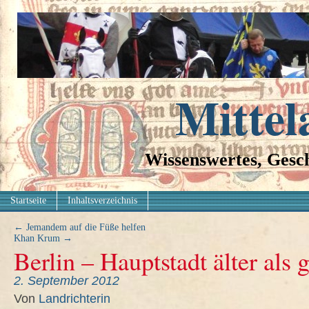
Mittel
Wissenswertes, Gesch
Startseite
Inhaltsverzeichnis
←
Jemandem auf die Füße helfen
Khan Krum
→
Berlin – Hauptstadt älter als 
2. September 2012
Von
Landrichterin