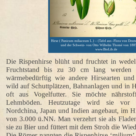
Hirse ( Panicum miliaceum L.) – (Tafel aus -Flora von Deuts
und der Schweiz- von Otto Wilhelm Thomé von 1885
www.BioLib.de
Die Rispenhirse blüht und fruchtet in wede
Fruchtstand bis zu 30 cm lang werden k
wärmebedürftig wie andere Hirsearten und
wild auf Schuttplätzen, Bahnanlagen und in H
oft aus Vogelfutter. Sie möchte nährstoff
Lehmböden. Heutzutage wird sie vor al
Nordchina, Japan und Indien angebaut, im H
von 3.000 ü.NN. Man verzehrt sie als Fladen
sie zu Bier und füttert mit dem Stroh die Wie
Die Römer nannten die Rispenhirse ‘milium’