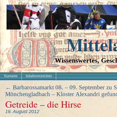
Mittel
Wissenswertes, Gesch
Startseite
Inhaltsverzeichnis
←
Barbarossamarkt 08. – 09. September zu S
Mönchengladbach – Kloster Alexandri gefu
Getreide – die Hirse
19. August 2012