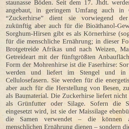
staunasse Böden. Seit dem 17. Jhdt. werd
angebaut, in geringem Umfang auch in 
“Zuckerhirse” dient sie vorwiegend der
zukünftig aber auch für die Bioäthanol-Ge
Sorghum-Hirsen gibt es als Körnerhirse (so
für die menschliche Ernährung; in dieser For
Brotgetreide Afrikas und nach Weizen, Ma
Getreideart mit der fünftgrößten Anbaufläc
Form der Mohrenhirse ist die Faserhirse: S
werden und liefert im Stengel und in d
Cellulosefasern. Sie werden für die energet
aber auch für die Herstellung von Besen, zu
als Baumaterial. Die Zuckerhirse liefert nicht
als Grünfutter oder Silage. Sofern die S
eingesetzt wird, ist sie der Maissilage ebenb
die Samen verwendet – die können al
menschlichen Ernährung dienen – sondern die