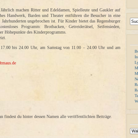
 Jährlich machen Ritter und Edeldamen, Spielleute und Gaukler auf
sches Handwerk, Barden und Theater entführen die Besucher in eine
h Jahrhunderten ungebrochen ist. Für Kinder bietet das Regensburger
ostenloses Programm: Brotbacken, Getreiderätsel, Seifensieden,
 der Höhepunkte des Kinderprogramms.
izt.
on 17.00 bis 24.00 Uhr, am Samstag von 11.00 – 24.00 Uhr und am
B
I
L
dtmaus.de
M
Mi
N
R
R
T
W
findest du hinter dessen Namen alle veröffentlichten Beiträge.