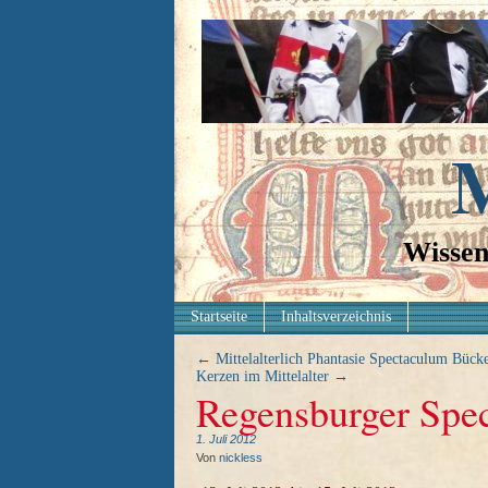
M
Wissen
Startseite
Inhaltsverzeichnis
←
Mittelalterlich Phantasie Spectaculum Bück
Kerzen im Mittelalter
→
Regensburger Spe
1. Juli 2012
Von
nickless