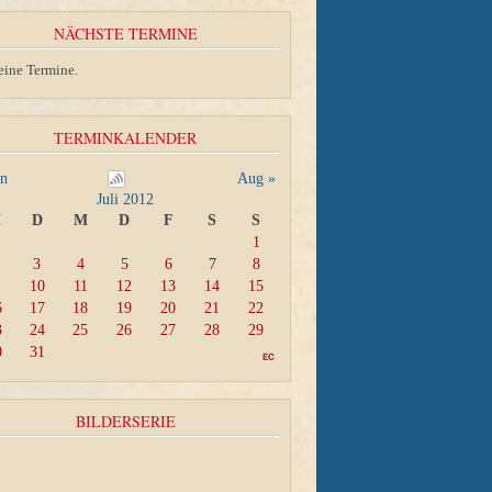
NÄCHSTE TERMINE
eine Termine.
TERMINKALENDER
un
Aug »
Juli 2012
M
D
M
D
F
S
S
1
3
4
5
6
7
8
10
11
12
13
14
15
6
17
18
19
20
21
22
3
24
25
26
27
28
29
0
31
BILDERSERIE