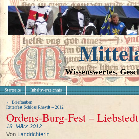
Mittel
Wissenswertes, Gesch
Startseite
Inhaltsverzeichnis
←
Brieftauben
Ritterfest Schloss Rheydt – 2012
→
Ordens-Burg-Fest – Liebstedt
18. März 2012
Von
Landrichterin