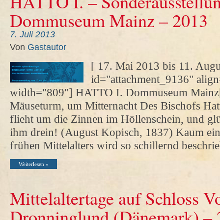
HATTO I. – Sonderausstellu
Dommuseum Mainz – 2013
7. Juli 2013
Von
Gastautor
[ 17. Mai 2013 bis 11. Augus
id="attachment_9136" align
width="809"] HATTO I. Dommuseum Mainz[
Mäuseturm, um Mitternacht Des Bischofs Hatt
flieht um die Zinnen im Höllenschein, und gl
ihm drein! (August Kopisch, 1837) Kaum ein
frühen Mittelalters wird so schillernd beschr
Weiterlesen »
Mittelaltertage auf Schloss V
Dronninglund (Dänemark) – 