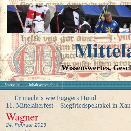
Mittel
Wissenswertes, Gesch
Startseite
Inhaltsverzeichnis
←
Er macht’s wie Fuggers Hund
11. Mittelalterfest – Siegfriedspektakel in X
Wagner
24. Februar 2013