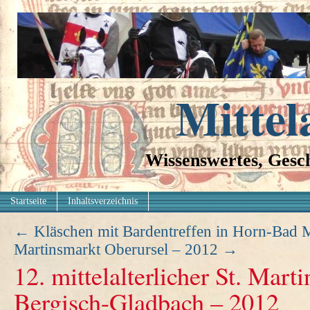
Mittel
Wissenswertes, Gesch
Startseite
Inhaltsverzeichnis
←
Kläschen mit Bardentreffen in Horn-Bad 
Martinsmarkt Oberursel – 2012
→
12. mittelalterlicher St. Mart
Bergisch-Gladbach – 2012