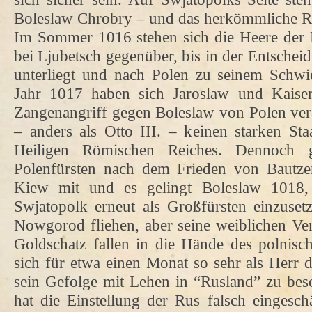
Boleslaw Chrobry – und das herkömmliche R
Im Sommer 1016 stehen sich die Heere der 
bei Ljubetsch gegenüber, bis in der Entschei
unterliegt und nach Polen zu seinem Schwie
Jahr 1017 haben sich Jaroslaw und Kaiser
Zangenangriff gegen Boleslaw von Polen verab
– anders als Otto III. – keinen starken St
Heiligen Römischen Reiches. Dennoch g
Polenfürsten nach dem Frieden von Bautze
Kiew mit und es gelingt Boleslaw 1018
Swjatopolk erneut als Großfürsten einzuset
Nowgorod fliehen, aber seine weiblichen Ve
Goldschatz fallen in die Hände des polnisc
sich für etwa einen Monat so sehr als Herr d
sein Gefolge mit Lehen in “Rusland” zu be
hat die Einstellung der Rus falsch eingesch