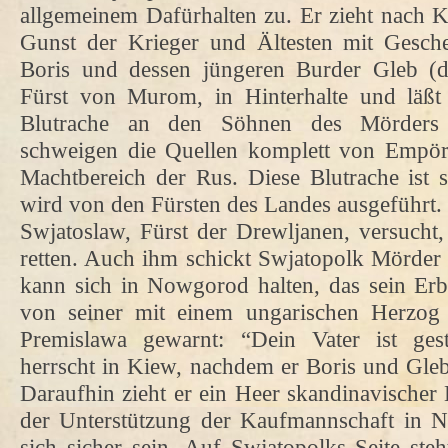
allgemeinem Dafürhalten zu. Er zieht nach K
Gunst der Krieger und Ältesten mit Gesche
Boris und dessen jüngeren Burder Gleb (die
Fürst von Murom, in Hinterhalte und läßt
Blutrache an den Söhnen des Mörders 
schweigen die Quellen komplett von Empö
Machtbereich der Rus. Diese Blutrache ist 
wird von den Fürsten des Landes ausgeführt.
Swjatoslaw, Fürst der Drewljanen, versucht,
retten. Auch ihm schickt Swjatopolk Mörder 
kann sich in Nowgorod halten, das sein Erbte
von seiner mit einem ungarischen Herzog 
Premislawa gewarnt: “Dein Vater ist ge
herrscht in Kiew, nachdem er Boris und Gleb 
Daraufhin zieht er ein Heer skandinavische
der Unterstützung der Kaufmannschaft in 
sich sicher sein. Auf Swjatopolks Seite ste