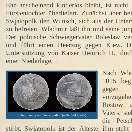
Ehe anscheinend kinderlos bleibt, ist nich
Fürstentochter überliefert. Zunächst aber be
Swjatopolk den Wunsch, sich aus der Unter
zu befreien. Wladimir läßt ihn und seine ju
Der polnische Schwiegervater Boleslaw ver
und führt einen Heerzug gegen Kiew. D
Unterstützung von Kaiser Heinrich II., doc
einer Niederlage.
Nach Wlad
1015 begi
gegen 
vorzugeh
Rostow u
Vaters, st
Silberpfennig von Swjatopolk (Quelle: Wikipedia)
die Petsc
stirbt. Swjatopolk ist der Älteste, ihm steh