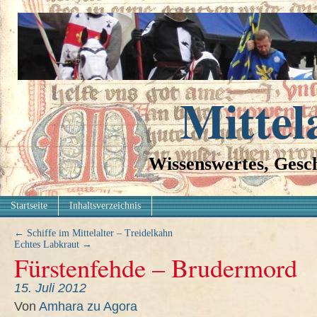
Mittel
Wissenswertes, Gesch
Startseite
Inhaltsverzeichnis
←
Schiffe im Mittelalter – Treidelkahn
Echtes Labkraut
→
Fürstenfehde – Brudermord
15. Juli 2012
Von
Amhara zu Agora