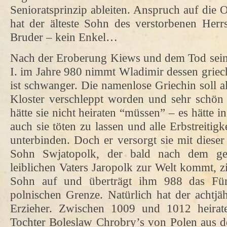
Senioratsprinzip ableiten. Anspruch auf die 
hat der älteste Sohn des verstorbenen Herr
Bruder – kein Enkel…
Nach der Eroberung Kiews und dem Tod sein
I. im Jahre 980 nimmt Wladimir dessen griech
ist schwanger. Die namenlose Griechin soll a
Kloster verschleppt worden und sehr schön
hätte sie nicht heiraten “müssen” – es hätte i
auch sie töten zu lassen und alle Erbstreitig
unterbinden. Doch er versorgt sie mit dies
Sohn Swjatopolk, der bald nach dem ge
leiblichen Vaters Jaropolk zur Welt kommt, z
Sohn auf und überträgt ihm 988 das Fü
polnischen Grenze. Natürlich hat der achtj
Erzieher. Zwischen 1009 und 1012 heirate
Tochter Boleslaw Chrobry’s von Polen aus de