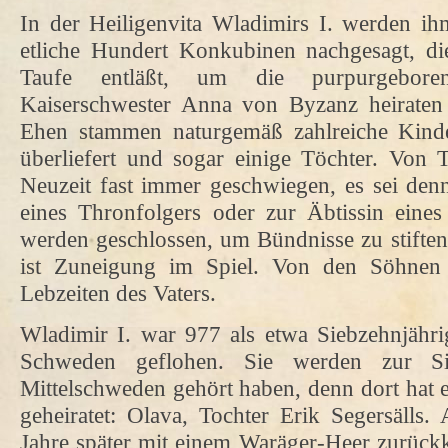
In der Heiligenvita Wladimirs I. werden i
etliche Hundert Konkubinen nachgesagt, die
Taufe entläßt, um die purpurgeboren
Kaiserschwester Anna von Byzanz heiraten
Ehen stammen naturgemäß zahlreiche Kinde
überliefert und sogar einige Töchter. Von 
Neuzeit fast immer geschwiegen, es sei den
eines Thronfolgers oder zur Äbtissin eines
werden geschlossen, um Bündnisse zu stiften 
ist Zuneigung im Spiel. Von den Söhnen s
Lebzeiten des Vaters.
Wladimir I. war 977 als etwa Siebzehnjähr
Schweden geflohen. Sie werden zur S
Mittelschweden gehört haben, denn dort hat er
geheiratet: Olava, Tochter Erik Segersälls
Jahre später mit einem Waräger-Heer zurück