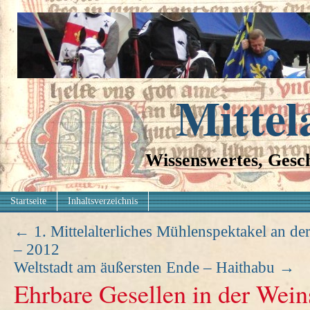
Mittel
Wissenswertes, Gesch
Startseite
Inhaltsverzeichnis
←
1. Mittelalterliches Mühlenspektakel an d
– 2012
Weltstadt am äußersten Ende – Haithabu
→
Ehrbare Gesellen in der Wein