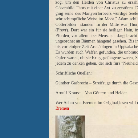
zog, um den Heiden von Christus zu erzähl
Götzenbild Thors mit einer Axt zu zerstören. 
ging seine des Märtyrerlorbeers würdige See
sehr schimpfliche Weise im Moor.” Adam schild
Götterbilder standen. In der Mitte war Thor
(Freyr). Dort war ein für sie heiliger Hain,
Pferden, vor allem aber Menschen dargebrach
ungeordnet an Bäumen hängend gesehen. Bis ins 
bis vor einiger Zeit Archäologen in Uppsaka b
Es wurden auch Waffen gefunden, die unbrauc
Opfer waren, ob sie Kriegsgefangene waren, Skl
jedem zu denken geben, der sich fürs “Neuheid
Schriftliche Quellen:
Günther Garbrecht – Streifzüge durch die Ges
Arnulf Krause – Von Göttern und Helden
Wer Adam von Bremen im Original lesen will un
Bremen