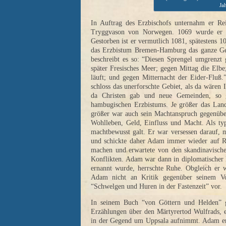
Ja
In Auftrag des Erzbischofs unternahm er R
Tryggvason von Norwegen. 1069 wurde er ma
Gestorben ist er vermutlich 1081, spätestens 1
das Erzbistum Bremen-Hamburg das ganze Geb
beschreibt es so: “Diesen Sprengel umgrenzt
später Fresisches Meer; gegen Mittag die Elb
läuft; und gegen Mitternacht der Eider-Fluß
schloss das unerforschte Gebiet, als da wären
da Christen gab und neue Gemeinden, so ge
hambugischen Erzbistums. Je größer das Land
größer war auch sein Machtanspruch gegenübe
Wohlleben, Geld, Einfluss und Macht. Als typ
machtbewusst galt. Er war versessen darauf,
und schickte daher Adam immer wieder auf R
machen und erwartete von den skandinavische
Konflikten. Adam war dann in diplomatischer
ernannt wurde, herrschte Ruhe. Obgleich er w
Adam nicht an Kritik gegenüber seinem Vo
“Schwelgen und Huren in der Fastenzeit” vor.
In seinem Buch “von Göttern und Helden” g
Erzählungen über den Märtyrertod Wulfrads, 
in der Gegend um Uppsala aufnimmt. Adam erz