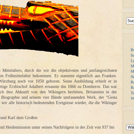
B
I
L
M
Mittelalters, durch die wir die objektivsten und umfangreichsten
Mi
im Frühmittelalter bekommen. Er stammte eigentlich aus Franken.
N
ürzburg noch vor 1050 geboren. Seine Ausbildung erhielt er in
R
tige Erzbischof Adalbert ernannte ihn 1066 zu Domherrn. Das war
R
ich ihre Abkunft von den Wikingern herleiten, Britannien in der
T
er Biographie und seinem vier Bände umfassenden Werk, der “Gesta
W
wir alle historisch bedeutenden Ereignisse wieder, die die Wikinger
ll und Karl dem Großen
und Heidenmission unter seinen Nachfolgern in der Zeit von 937 bis