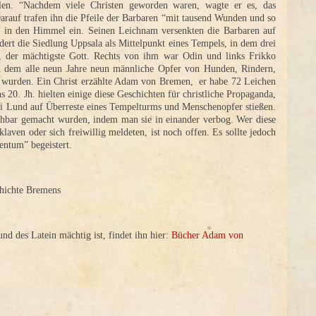
en. “Nachdem viele Christen geworden waren, wagte er es, das
Darauf trafen ihn die Pfeile der Barbaren “mit tausend Wunden und so
le in den Himmel ein. Seinen Leichnam versenkten die Barbaren auf
ert die Siedlung Uppsala als Mittelpunkt eines Tempels, in dem drei
, der mächtigste Gott. Rechts von ihm war Odin und links Frikko
 in dem alle neun Jahre neun männliche Opfer von Hunden, Rindern,
t wurden. Ein Christ erzählte Adam von Bremen, er habe 72 Leichen
20. Jh. hielten einige diese Geschichten für christliche Propaganda,
ei Lund auf Überreste eines Tempelturms und Menschenopfer stießen.
hbar gemacht wurden, indem man sie in einander verbog. Wer diese
aven oder sich freiwillig meldeten, ist noch offen. Es sollte jedoch
entum” begeistert.
chichte Bremens
d des Latein mächtig ist, findet ihn hier:
Bücher Adam von