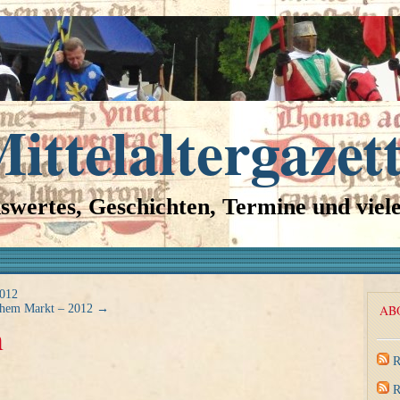
ittelaltergazet
swertes, Geschichten, Termine und viel
2012
lichem Markt – 2012
→
AB
n
R
R