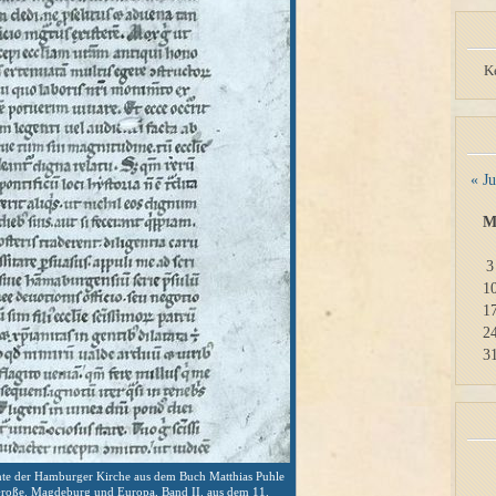
K
« Ju
3
1
1
2
3
e der Hamburger Kirche aus dem Buch Matthias Puhle
Große. Magdeburg und Europa, Band II. aus dem 11.