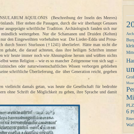
 INSULARUM AQUILONIS (Beschreibung der Inseln des Meeres)
2
Grönlands. Hier stehen die Passagen, durch die wir überhaupt Genaues
ine ausgeprägte schriftliche Tradition. Archäologisch fanden sich nur
Arch
e mündlich weitergeben. Nur die Schamanen und Druiden (Kelten)
Bur
ie nur den Eingeweihten vorbehalten war. Die Lieder-Edda und Prosa-
ch durch Snorri Sturluson (†1241) überliefert. Hätte man nicht die
klei
en gehabt, die darauf achteten, dass ihre heiligen Schriften immer
Mitt
ten wir heute immer noch wie Ahnungslose herum und wüßten nichts
Ha
Selbst wenn Religion – wie es so mancher Zeitgenosse von sich sagt –
izinisches oder naturwissenschaftliches Wissen verborgen geblieben
un
keine schriftliche Überlieferung, die über Generation reicht, gegeben
Gro
Mus
vielleicht damals getan, was heute die Gesellschaft für bedrohte
Pe
ern ohne Schrift die Möglichkeit zu geben, ihre Sprache und damit
Mit
PLZ
6
P
Ritter
Waff