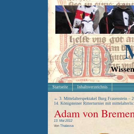
M
Wissen
Startseite
Inhaltsverzeichnis
←
3. Mittelalterspektakel Burg Frauenstein – 
14. Königsteiner Ritterturnier mit mittelalter
Adam von Breme
13. Mai 2012
Von
Thalassa