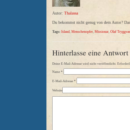
Autor:
Thalassa
Du bekommst nicht genug von dem Autor? Dann 
Tags:
Island
,
Menschenopfer
,
Missionar
,
Olaf Tryggva
Hinterlasse eine Antwort
Deine E-Mail-Adresse wird nicht veröffentlicht. Erforderl
Name
*
E-Mail-Adresse
*
Website