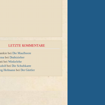
LETZTE KOMMENTARE
rankie bei
Die Maulbeere
nna
bei
Drahtzieher
ati bei
Winkelehe
udolf
bei
Die Schubkarre
örg Hofmann
bei
Der Gürtler