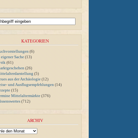
KATEGORIEN
uchvorstellungen
(6)
n eigener Sache
(13)
yrik
(61)
arktgeschehen
(26)
ttelalterdarstellung
(5)
eues aus der Archäologie
(12)
eise- und Ausflugsempfehlungen
(14)
ezepte
(15)
ermine Mittelaltermärkte
(376)
issenswertes
(712)
ARCHIV