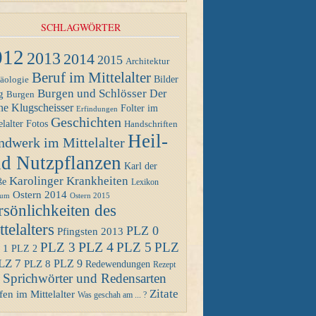
SCHLAGWÖRTER
012
2013
2014
2015
Architektur
Beruf im Mittelalter
Bilder
äologie
Burgen und Schlösser
Der
g
Burgen
ne Klugscheisser
Folter im
Erfindungen
Geschichten
Fotos
elalter
Handschriften
Heil-
ndwerk im Mittelalter
d Nutzpflanzen
Karl der
Karolinger
Krankheiten
ße
Lexikon
Ostern 2014
Ostern 2015
eum
rsönlichkeiten des
telalters
PLZ 0
Pfingsten 2013
PLZ 4
PLZ 3
PLZ 5
PLZ
 1
PLZ 2
LZ 7
PLZ 8
PLZ 9
Redewendungen
Rezept
Sprichwörter und Redensarten
Zitate
en im Mittelalter
Was geschah am ... ?