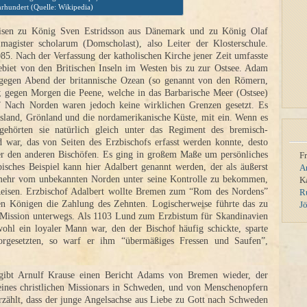
hrhundert (Quelle: Wikipedia)
eisen zu König Sven Estridsson aus Dänemark und zu König Olaf
gister scholarum (Domscholast), also Leiter der Klosterschule.
085. Nach der Verfassung der katholischen Kirche jener Zeit umfasste
iet von den Britischen Inseln im Westen bis zu zur Ostsee. Adam
 gegen Abend der britannische Ozean (so genannt von den Römern,
e; gegen Morgen die Peene, welche in das Barbarische Meer (Ostsee)
.” Nach Norden waren jedoch keine wirklichen Grenzen gesetzt. Es
 Island, Grönland und die nordamerikanische Küste, mit ein. Wenn es
hörten sie natürlich gleich unter das Regiment des bremisch-
 war, das von Seiten des Erzbischofs erfasst werden konnte, desto
r den anderen Bischöfen. Es ging in großem Maße um persönliches
F
isches Beispiel kann hier Adalbert genannt werden, der als äußerst
A
 mehr vom unbekannten Norden unter seine Kontrolle zu bekommen,
K
eisen. Erzbischof Adalbert wollte Bremen zum “Rom des Nordens”
R
n Königen die Zahlung des Zehnten. Logischerweise führte das zu
J
 Mission unterwegs. Als 1103 Lund zum Erzbistum für Skandinavien
ohl ein loyaler Mann war, den der Bischof häufig schickte, sparte
rgesetzten, so warf er ihm “übermäßiges Fressen und Saufen”,
ibt Arnulf Krause einen Bericht Adams von Bremen wieder, der
eines christlichen Missionars in Schweden, und von Menschenopfern
ählt, dass der junge Angelsachse aus Liebe zu Gott nach Schweden