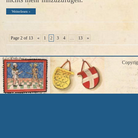
Weiterlesen »
Page 2 of 13
«
1
2
3
4
…
13
»
Copyri