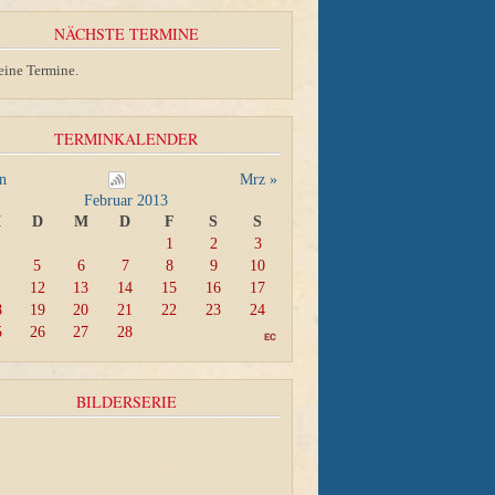
NÄCHSTE TERMINE
eine Termine.
TERMINKALENDER
an
Mrz »
Februar 2013
M
D
M
D
F
S
S
1
2
3
5
6
7
8
9
10
1
12
13
14
15
16
17
8
19
20
21
22
23
24
5
26
27
28
BILDERSERIE