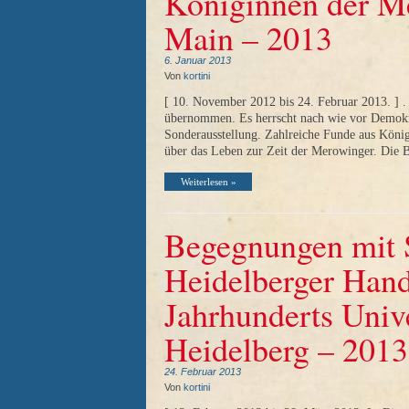
Königinnen der Me
Main – 2013
6. Januar 2013
Von
kortini
[ 10. November 2012 bis 24. Februar 2013. ] .
übernommen. Es herrscht nach wie vor Demokr
Sonderausstellung. Zahlreiche Funde aus Köni
über das Leben zur Zeit der Merowinger. Die
Weiterlesen »
Begegnungen mit 
Heidelberger Hands
Jahrhunderts Unive
Heidelberg – 2013
24. Februar 2013
Von
kortini