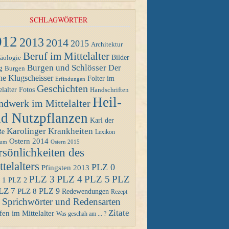
SCHLAGWÖRTER
012
2013
2014
2015
Architektur
Beruf im Mittelalter
Bilder
äologie
Burgen und Schlösser
Der
g
Burgen
ne Klugscheisser
Folter im
Erfindungen
Geschichten
Fotos
elalter
Handschriften
Heil-
ndwerk im Mittelalter
d Nutzpflanzen
Karl der
Karolinger
Krankheiten
ße
Lexikon
Ostern 2014
Ostern 2015
eum
rsönlichkeiten des
telalters
PLZ 0
Pfingsten 2013
PLZ 4
PLZ 3
PLZ 5
PLZ
 1
PLZ 2
LZ 7
PLZ 8
PLZ 9
Redewendungen
Rezept
Sprichwörter und Redensarten
Zitate
en im Mittelalter
Was geschah am ... ?