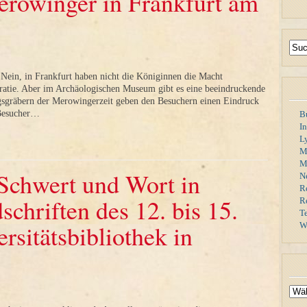
rowinger in Frankfurt am
 Nein, in Frankfurt haben nicht die Königinnen die Macht
atie. Aber im Archäologischen Museum gibt es eine beeindruckende
gsgräbern der Merowingerzeit geben den Besuchern einen Eindruck
 Besucher…
B
I
L
M
Mi
Schwert und Wort in
N
R
chriften des 12. bis 15.
R
T
rsitätsbibliothek in
W