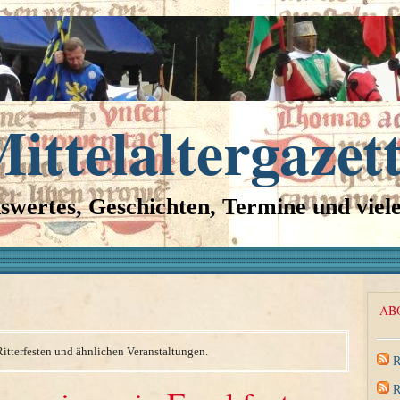
ittelaltergazet
swertes, Geschichten, Termine und viel
AB
Ritterfesten und ähnlichen Veranstaltungen.
R
R