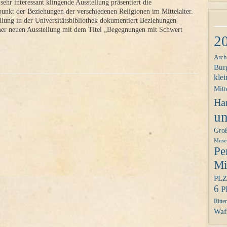
sehr interessant klingende Ausstellung präsentiert die
unkt der Beziehungen der verschiedenen Religionen im Mittelalter.
llung in der Universitätsbibliothek dokumentiert Beziehungen
ner neuen Ausstellung mit dem Titel „Begegnungen mit Schwert
2
Arch
Bur
klei
Mitt
Ha
un
Gro
Mus
Pe
Mit
PLZ
6
P
Ritter
Waff