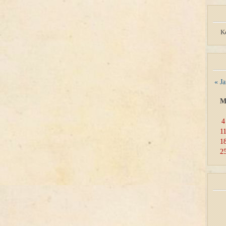
K
« J
4
1
1
2