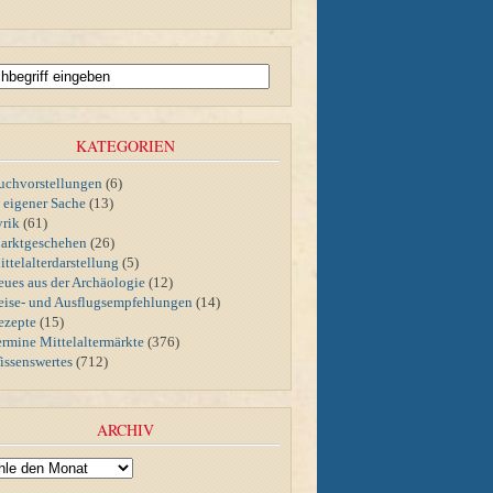
KATEGORIEN
uchvorstellungen
(6)
n eigener Sache
(13)
yrik
(61)
arktgeschehen
(26)
ttelalterdarstellung
(5)
eues aus der Archäologie
(12)
eise- und Ausflugsempfehlungen
(14)
ezepte
(15)
ermine Mittelaltermärkte
(376)
issenswertes
(712)
ARCHIV