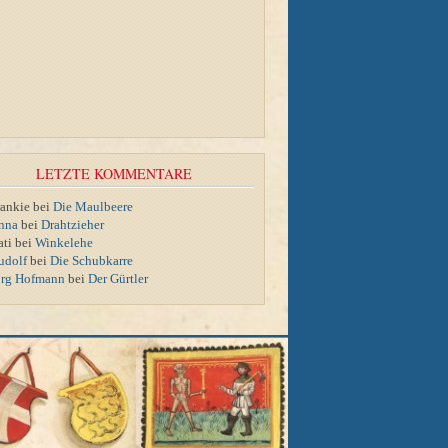
LETZTE KOMMENTARE
rankie bei
Die Maulbeere
nna
bei
Drahtzieher
ati bei
Winkelehe
udolf
bei
Die Schubkarre
örg Hofmann
bei
Der Gürtler