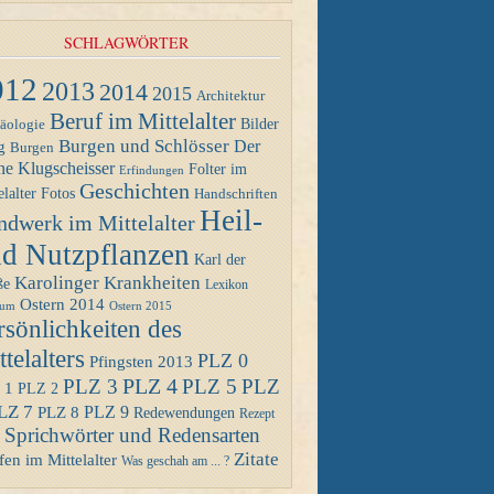
SCHLAGWÖRTER
012
2013
2014
2015
Architektur
Beruf im Mittelalter
Bilder
äologie
Burgen und Schlösser
Der
g
Burgen
ne Klugscheisser
Folter im
Erfindungen
Geschichten
Fotos
elalter
Handschriften
Heil-
ndwerk im Mittelalter
d Nutzpflanzen
Karl der
Karolinger
Krankheiten
ße
Lexikon
Ostern 2014
Ostern 2015
eum
rsönlichkeiten des
telalters
PLZ 0
Pfingsten 2013
PLZ 4
PLZ 3
PLZ 5
PLZ
 1
PLZ 2
LZ 7
PLZ 8
PLZ 9
Redewendungen
Rezept
Sprichwörter und Redensarten
Zitate
en im Mittelalter
Was geschah am ... ?