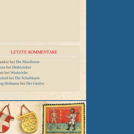
LETZTE KOMMENTARE
rankie bei
Die Maulbeere
nna
bei
Drahtzieher
ati bei
Winkelehe
udolf
bei
Die Schubkarre
örg Hofmann
bei
Der Gürtler