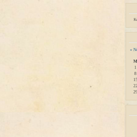
K
« N
1
8
1
2
2