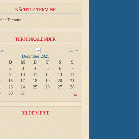
NÄCHSTE TERMINE
eine Termine.
TERMINKALENDER
ov
Jan »
Dezember 2025
M
D
M
D
F
S
S
2
3
4
5
6
7
9
10
11
12
13
14
5
16
17
18
19
20
21
2
23
24
25
26
27
28
9
30
31
BILDERSERIE