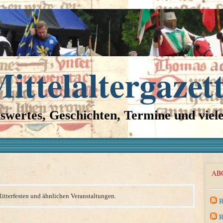
ittelaltergazet
swertes, Geschichten, Termine und viel
AB
Ritterfesten und ähnlichen Veranstaltungen.
R
R