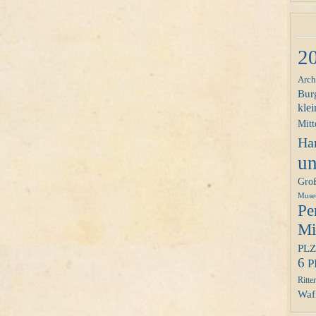
2
Arch
Bur
klei
Mitt
Ha
un
Gro
Mus
Pe
Mit
PLZ
6
P
Ritter
Waff