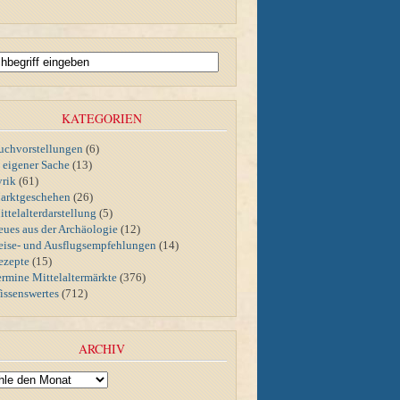
KATEGORIEN
uchvorstellungen
(6)
n eigener Sache
(13)
yrik
(61)
arktgeschehen
(26)
ttelalterdarstellung
(5)
eues aus der Archäologie
(12)
eise- und Ausflugsempfehlungen
(14)
ezepte
(15)
ermine Mittelaltermärkte
(376)
issenswertes
(712)
ARCHIV