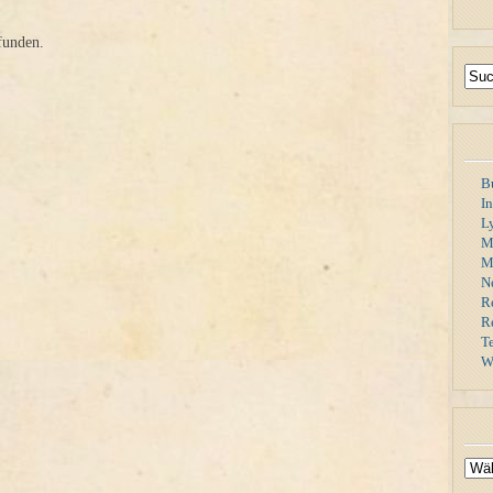
funden.
B
I
L
M
Mi
N
R
R
T
W